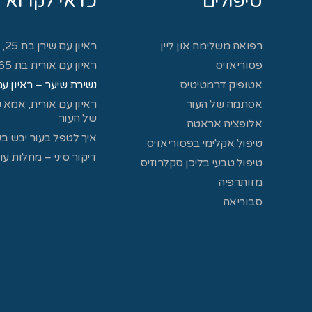
טיפולים
כדאי לקרוא
ראיון עם שירן בת 25, מטופלת באורטיקריה כרונית
רפואה משלימה און ליין
ראיון עם אורית בת 65, מטופלת בנשירת שיער
פסוריאזיס
נשירת שיער – ראיון עם
אטופיק דרמטיטיס
אסתמה של העור
של העור​
אלופציה אראטה
איך לטפל בעור יבש בע
טיפול אקלימי בפסוריאזיס
דיקור סיני – מחלות עו
טיפול טבעי בליכן סקלרוזיס
מזותרפיה
סבוריאה