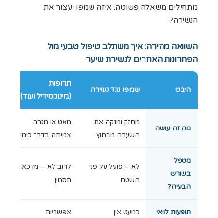
מתחילים משאלה פשוטה: איזה שמפו יעצור את
הנשירה?
השוואה מהירה: איך משתלב טיפול טבעי מול
הפתרונות האחרים לנשירת שיער
תרופות
היבט
שמפו נגד נשירה
(מינוקסידיל ועוד)
מחזק ומנקה את
מאט או מגרה
מה זה עושה
השערה מבחוץ
צמיחה בדרך כימית
מטפל
לא – פועל על פני
לרוב לא – מדכא
בשורש
השטח
תסמין
הבעיה?
תופעות לוואי
כמעט אין
אפשריות