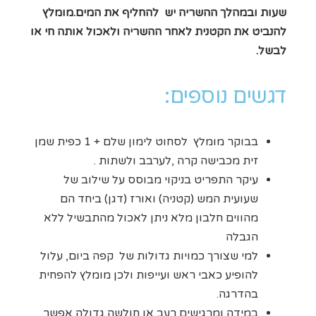
שעות ובמהלך ההשריה יש להחליף את המים.מומלץ
להנביט את הקטנית לאחר ההשריה ולאכול אותה חי או
לבשל.
דגשים נוספים:
בבוקר מומלץ לסחוט לימון שלם + 1 כפית שמן
זית מכבישה קרה ,לערבב ולשתות .
עיקר התפריט בניקוי מבוסס על שילוב של
שעועית המש (קטניה) ואורז (דגן) ביחד הם
מהווים חלבון מלא ניתן לאכול מהתבשיל ללא
הגבלה
למי שצורך כמויות גדולות של קפה ביום, עלול
להופיע כאבי ראש ועייפות ולכן מומלץ להפחית
בהדרגה.
במידה ומרגישים רעב או חולשה גדולה אפשר