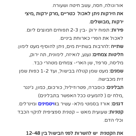
אורוגולה, חסה, עשב חיטה ושעורה.
את הירקות ניתן לאכול כטריים ,מרק ירקות ,מיצי
ירקות ,מבושלים.
פירות:
תפוח ירוק -בין 2-3 תפוחים חמוצים ליום.
לאכול את הפרי כארוחת ביניים.
שתייה :
להרבות בשתיית מים, ניתן להוסיף מעט לימון.
חליטות צמחים:
נענע, לואיזה, לימונית, תה ירוק,
מליסה, סרפד, שן הארי- צמחים מטהרי כבד.
שמנים:
מעט שמן קנולה בבישול, ועד 1-2 כפות שמן
זית מכבישה.
תבלינים:
כוסברה, פטרוזיליה', כורכום, כמון, ג'ינגר
,מלח ים ( להמעיט ככל האפשר בתבלינים)
דגנים:
אורז בסמטי מלא- עשיר ב
ו
ויטמינים
ומינרלים.
קטניות:
שעועית מאש – קטנית ספציפית לניקוי הכבד
וכלי הדם.
את הקטנית יש להשרות לפני הבישול בין 12-48