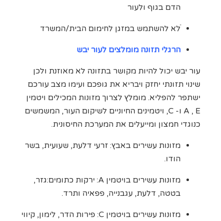
הדם בגוף ולעור
ֿלא להשתמש במזגן לחימום הבית/המשרד
הרגלי תזונה מומלצים לעור יבש
עור יבש יכול להיות מקושר בתזונה לא מאוזנת ולכן
שינוי תזונתי יחזק ויבריא את גופכם ועימו מצב עורכם
ישתפר להפליא. מומלץ לצרוך מזונות המכילים ויטמין
A , E ו- C, ויטמינים החיוניים לשיקום העור, המשמשים
כנוגדי חמצון ומייעלים את המערכת החיסונית.
מזונות עשירים באבץ: זרעי דלעת, שעועית, בשר
הודו.
מזונות עשירים בויטמין A: ירקות כתומים:גזר,
בטטה, דלעת, עגבנייה, פפאיה ותרד.
מזונות עשירים בויטמין C: פירות הדר, לימון, קיווי